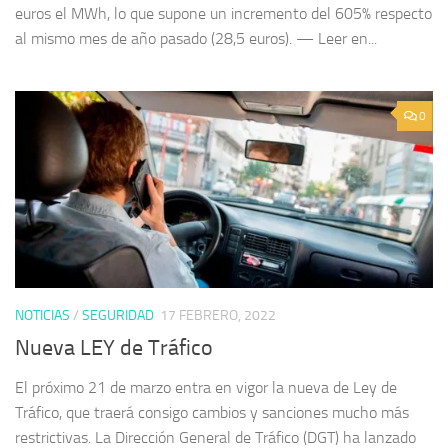
euros el MWh, lo que supone un incremento del 605% respecto
al mismo mes de año pasado (28,5 euros). — Leer en...
0
NOTICIAS
/
SEGURIDAD
17 FEBRERO, 2022
Nueva LEY de Tráfico
El próximo 21 de marzo entra en vigor la nueva de Ley de
Tráfico, que traerá consigo cambios y sanciones mucho más
restrictivas. La Dirección General de Tráfico (DGT) ha lanzado