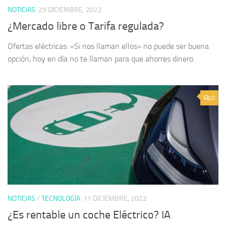
NOTICIAS
29 DICIEMBRE, 2022
¿Mercado libre o Tarifa regulada?
Ofertas eléctricas: «Si nos llaman ellos» no puede ser buena
opción, hoy en día no te llaman para que ahorres dinero.
0
NOTICIAS
/
TECNOLOGÍA
11 DICIEMBRE, 2022
¿Es rentable un coche Eléctrico? IA