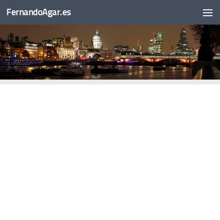
FernandoAgar.es
Saltar al contenido