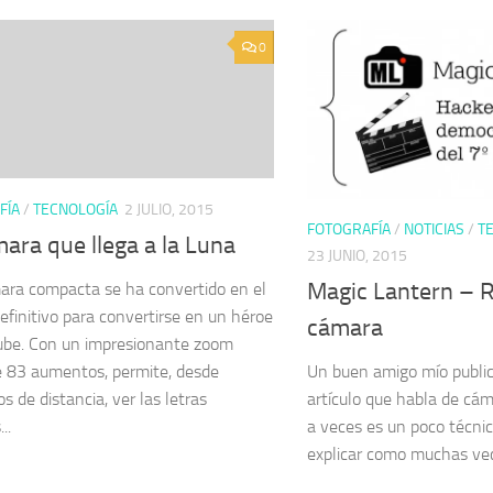
0
FÍA
/
TECNOLOGÍA
2 JULIO, 2015
FOTOGRAFÍA
/
NOTICIAS
/
T
ara que llega a la Luna
23 JUNIO, 2015
Magic Lantern – 
ra compacta se ha convertido en el
efinitivo para convertirse en un héroe
cámara
ube. Con un impresionante zoom
e 83 aumentos, permite, desde
Un buen amigo mío public
s de distancia, ver las letras
artículo que habla de cáma
..
a veces es un poco técnic
explicar como muchas vec