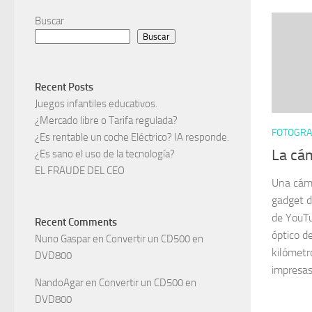
Buscar
Buscar
Recent Posts
Juegos infantiles educativos.
¿Mercado libre o Tarifa regulada?
FOTOGRA
¿Es rentable un coche Eléctrico? IA responde.
La cám
¿Es sano el uso de la tecnología?
EL FRAUDE DEL CEO
Una cáma
gadget d
de YouT
Recent Comments
óptico d
Nuno Gaspar
en
Convertir un CD500 en
kilómetro
DVD800
impresas.
NandoAgar
en
Convertir un CD500 en
DVD800