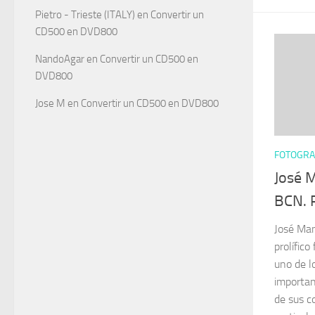
Pietro - Trieste (ITALY)
en
Convertir un
CD500 en DVD800
NandoAgar
en
Convertir un CD500 en
DVD800
Jose M
en
Convertir un CD500 en DVD800
FOTOGRA
José 
BCN. R
José Man
prolífic
uno de l
importan
de sus c