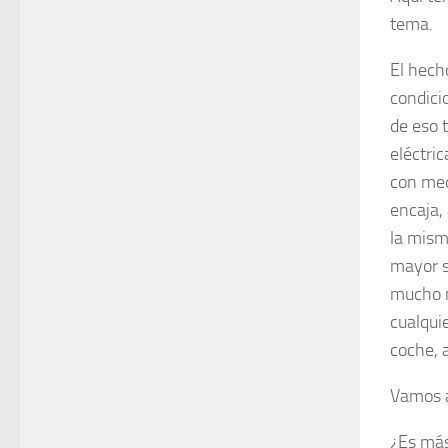
tema.
El hech
condici
de eso 
eléctri
con med
encaja, 
la mism
mayor se
mucho m
cualqui
coche, 
Vamos a
¿Es más