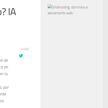
o? IA
SHARE
ie de
ica en
en tu
, por
ante
los