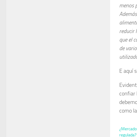
menos p
Además,
aliment
reducir 
que el 
de vario
utilizad
E aquí 
Evident
confiar 
debemos
como la
¿Mercado l
regulada?