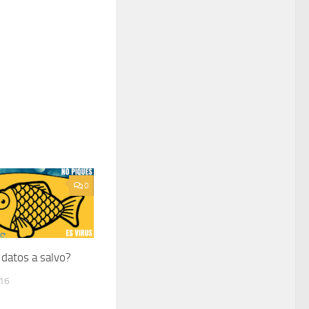
0
 datos a salvo?
016