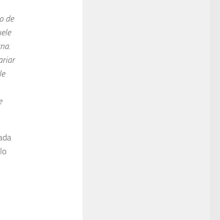
o de
uele
na.
ariar
le
e
nada
lo