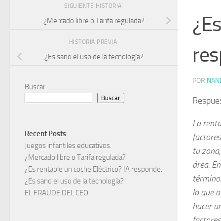
SIGUIENTE HISTORIA
¿Es
¿Mercado libre o Tarifa regulada?
HISTORIA PREVIA
res
¿Es sano el uso de la tecnología?
POR
NAN
Buscar
Buscar
Respue
La renta
Recent Posts
factores
Juegos infantiles educativos.
tu zona,
¿Mercado libre o Tarifa regulada?
área. En
¿Es rentable un coche Eléctrico? IA responde.
término
¿Es sano el uso de la tecnología?
lo que 
EL FRAUDE DEL CEO
hacer un
factores