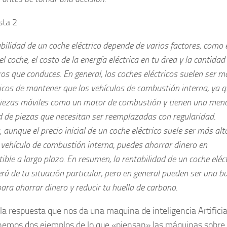
sta 2
bilidad de un coche eléctrico depende de varios factores, como 
el coche, el costo de la energía eléctrica en tu área y la cantidad
os que conduces. En general, los coches eléctricos suelen ser m
cos de mantener que los vehículos de combustión interna, ya q
piezas móviles como un motor de combustión y tienen una men
d de piezas que necesitan ser reemplazadas con regularidad.
aunque el precio inicial de un coche eléctrico suele ser más alt
 vehículo de combustión interna, puedes ahorrar dinero en
ble a largo plazo. En resumen, la rentabilidad de un coche eléct
á de tu situación particular, pero en general pueden ser una b
ara ahorrar dinero y reducir tu huella de carbono.
 la respuesta que nos da una maquina de inteligencia Artificia
nemos dos ejemplos de lo que «piensan» las máquinas sobre 