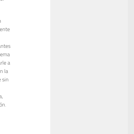
n
mente
antes
stema
rle a
n la
e sin
a,
ón.