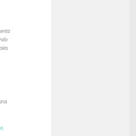
uenta
endo
ales
una
d,