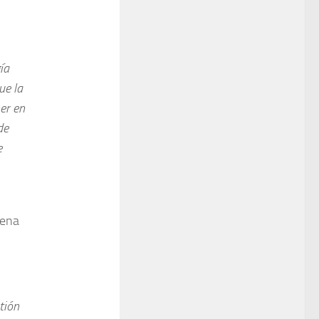
ía
ue la
er en
de
e
uena
tión