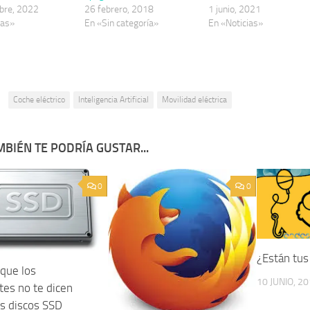
bre, 2022
26 febrero, 2018
1 junio, 2021
ias»
En «Sin categoría»
En «Noticias»
:
Coche eléctrico
Inteligencia Artificial
Movilidad eléctrica
BIÉN TE PODRÍA GUSTAR...
0
0
¿Están tus
 que los
10 JUNIO, 2
tes no te dicen
os discos SSD