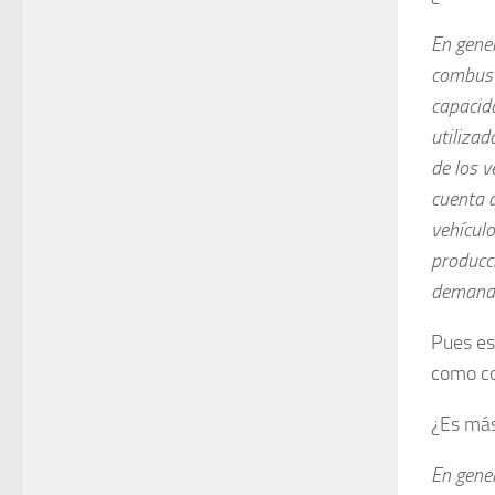
En gener
combusti
capacid
utilizad
de los v
cuenta q
vehículo
producci
demanda 
Pues es
como co
¿Es más
En gene