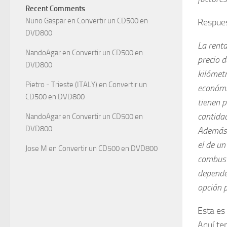
Recent Comments
Nuno Gaspar
en
Convertir un CD500 en
Respue
DVD800
La renta
NandoAgar
en
Convertir un CD500 en
precio d
DVD800
kilómetr
Pietro - Trieste (ITALY)
en
Convertir un
económi
CD500 en DVD800
tienen 
cantida
NandoAgar
en
Convertir un CD500 en
DVD800
Además, 
el de un
Jose M
en
Convertir un CD500 en DVD800
combusti
depender
opción p
Esta es
Aquí te