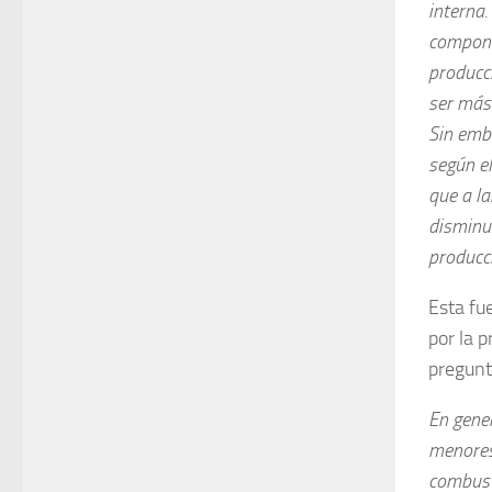
interna.
compone
producci
ser más
Sin emb
según el
que a la
disminu
producc
Esta fu
por la p
pregun
En gener
menores
combusti