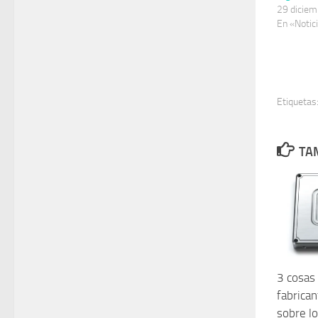
29 diciem
En «Notic
Etiquetas
TAM
3 cosas
fabrican
sobre l