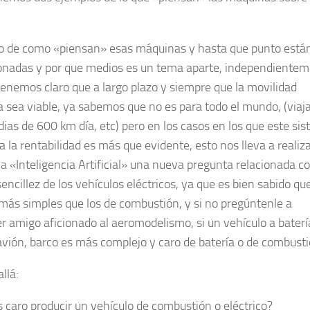
o de como «piensan» esas máquinas y hasta que punto está
onadas y por que medios es un tema aparte, independiente
tenemos claro que a largo plazo y siempre que la movilidad
ca sea viable, ya sabemos que no es para todo el mundo, (viaj
ias de 600 km día, etc) pero en los casos en los que este si
a la rentabilidad es más que evidente, esto nos lleva a realiza
a «Inteligencia Artificial» una nueva pregunta relacionada co
ncillez de los vehículos eléctricos, ya que es bien sabido qu
ás simples que los de combustión, y si no pregúntenle a
er amigo aficionado al aeromodelismo, si un vehículo a baterí
avión, barco es más complejo y caro de batería o de combusti
llá:
 caro producir un vehículo de combustión o eléctrico?