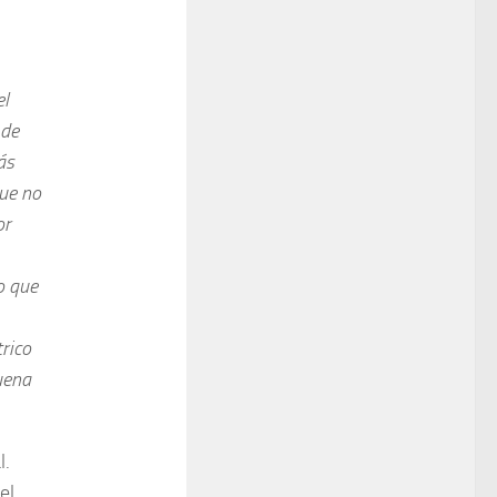
el
 de
ás
ue no
or
o que
rico
uena
l.
el