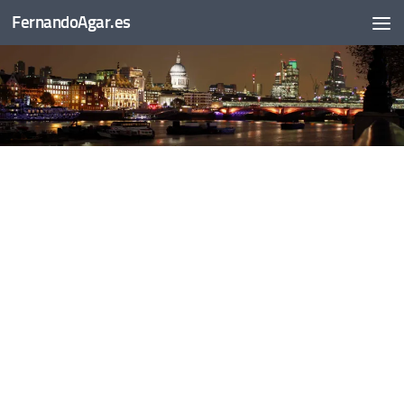
FernandoAgar.es
Saltar al contenido