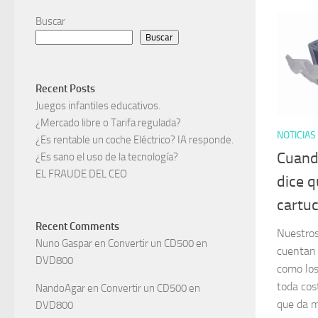
Buscar
Buscar
Recent Posts
Juegos infantiles educativos.
¿Mercado libre o Tarifa regulada?
NOTICIAS
¿Es rentable un coche Eléctrico? IA responde.
Cuand
¿Es sano el uso de la tecnología?
EL FRAUDE DEL CEO
dice q
cartu
Recent Comments
Nuestros
Nuno Gaspar
en
Convertir un CD500 en
cuentan 
DVD800
como los
toda cos
NandoAgar
en
Convertir un CD500 en
que da m
DVD800