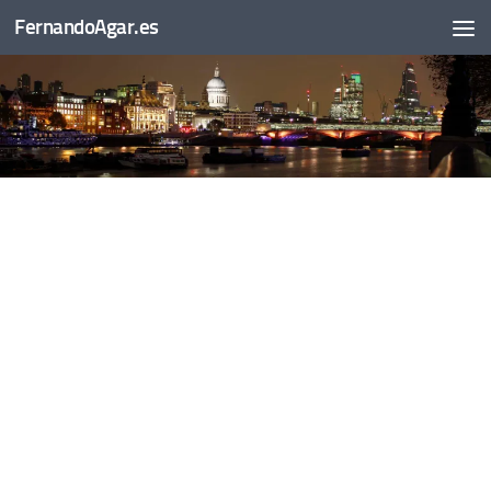
FernandoAgar.es
Saltar al contenido