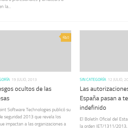
n la...
0
GORÍA
19 JULIO, 2013
SIN CATEGORÍA
12 JULIO, 2
esgos ocultos de las
Las autorizacione
sas
España pasan a te
indefinido
int Software Technologies publicó su
de seguridad 2013 que revela los
El Boletín Oficial del Es
que impactan a las organizaciones a
la orden IET/1311/2013, d