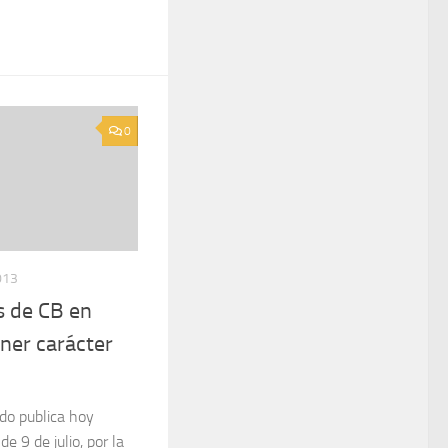
0
013
s de CB en
ner carácter
tado publica hoy
e 9 de julio, por la