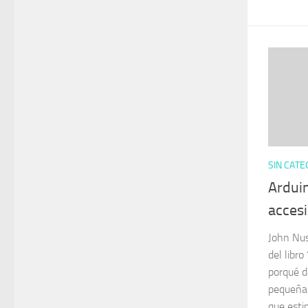
SIN CATE
Ardui
accesi
John Nus
del libro
porqué d
pequeña 
que esti