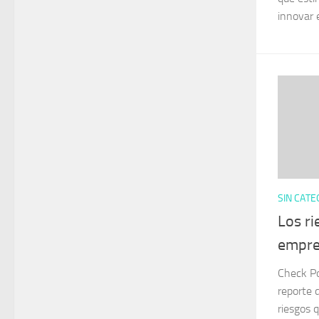
innovar e
SIN CATE
Los ri
empre
Check Po
reporte 
riesgos 