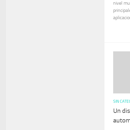
nivel mu
principa
aplicaci
SIN CATE
Un di
autom