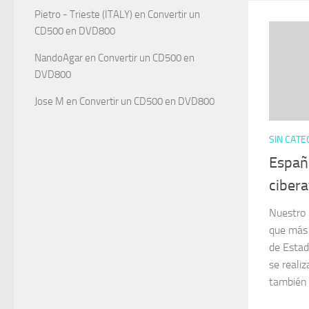
Pietro - Trieste (ITALY)
en
Convertir un
CD500 en DVD800
NandoAgar
en
Convertir un CD500 en
DVD800
Jose M
en
Convertir un CD500 en DVD800
SIN CATE
Españ
ciber
Nuestro 
que más 
de Estad
se reali
también s