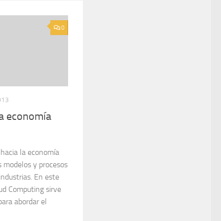
0
013
la economía
 hacia la economía
os modelos y procesos
industrias. En este
oud Computing sirve
ara abordar el