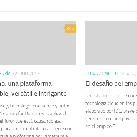
0
GORÍA
22 JULIO, 2013
CLOUD
/
EMPLEO
22 JULIO
no: una plataforma
El desafío del emp
ble, versátil e intrigante
Un estudio reciente sobre
tecnología cloud en los p
sey, tecnólogo londinense y autor
elaborado por IDC, prevé 
 “Arduino for Dummies”, explica el
servicios en cloud privad
el furor que está causando esa
en el empleo TI...
placa microcontroladora open-source
mula a profesionales y amateurs a