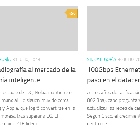
0
GORÍA
31 JULIO, 2013
SIN CATEGORÍA
30 JULIO, 2
diografía al mercado de la
100Gbps Ethernet
nía inteligente
paso en el datace
 estudio de IDC, Nokia mantiene el
A tres años de ratificació
o mundial. Le siguen muy de cerca
802.3ba), cabe preguntars
y Apple, que logró convertirse en la
actualizar las redes de ce
empresa tras superar a LG. El
Según Cisco, el crecimient
e chino ZTE lidera...
centro de...