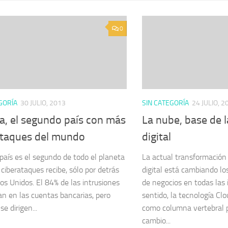
0
GORÍA
30 JULIO, 2013
SIN CATEGORÍA
24 JULIO, 2
a, el segundo país con más
La nube, base de 
ataques del mundo
digital
país es el segundo de todo el planeta
La actual transformación
ciberataques recibe, sólo por detrás
digital está cambiando l
os Unidos. El 84% de las intrusiones
de negocios en todas las 
zan en las cuentas bancarias, pero
sentido, la tecnología Cl
e dirigen...
como columna vertebral p
cambio...