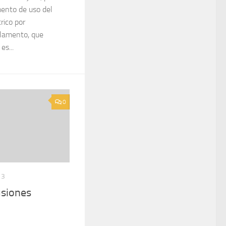
ento de uso del
rico por
glamento, que
es...
0
13
usiones