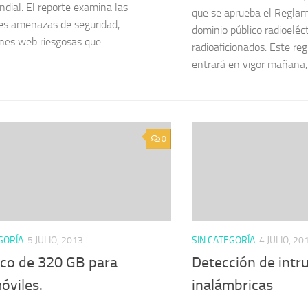
ndial. El reporte examina las
que se aprueba el Reglam
les amenazas de seguridad,
dominio público radioeléct
ones web riesgosas que...
radioaficionados. Este re
entrará en vigor mañana, 
0
GORÍA
5 JULIO, 2013
SIN CATEGORÍA
4 JULIO, 20
sco de 320 GB para
Detección de intr
óviles.
inalámbricas