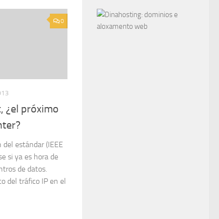
0
013
, ¿el próximo
nter?
n del estándar (IEEE
e si ya es hora de
ntros de datos.
o del tráfico IP en el