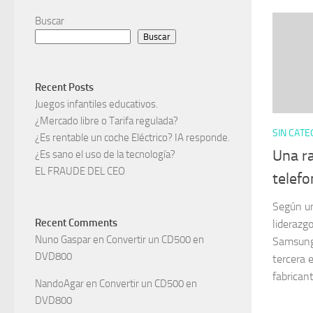
Buscar
Buscar
Recent Posts
Juegos infantiles educativos.
¿Mercado libre o Tarifa regulada?
SIN CATE
¿Es rentable un coche Eléctrico? IA responde.
Una ra
¿Es sano el uso de la tecnología?
EL FRAUDE DEL CEO
telefo
Según un
Recent Comments
liderazg
Nuno Gaspar
en
Convertir un CD500 en
Samsung 
DVD800
tercera 
fabricant
NandoAgar
en
Convertir un CD500 en
DVD800