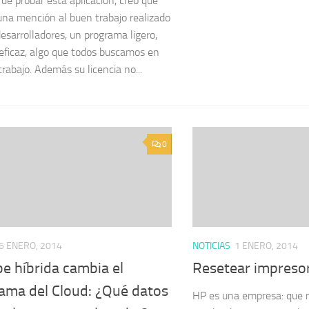
de probar esta aplicación, creo que
na mención al buen trabajo realizado
desarrolladores, un programa ligero,
 eficaz, algo que todos buscamos en
rabajo. Además su licencia no...
0
6 ENERO, 2014
NOTICIAS
1 ENERO, 2014
e híbrida cambia el
Resetear impreso
ama del Cloud: ¿Qué datos
HP es una empresa: que m