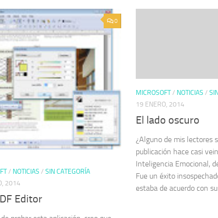
0
MICROSOFT
/
NOTICIAS
/
SI
19 ENERO, 2014
El lado oscuro
¿Alguno de mis lectores s
publicación hace casi vein
Inteligencia Emocional, 
FT
/
NOTICIAS
/
SIN CATEGORÍA
Fue un éxito insospechad
, 2014
estaba de acuerdo con sus
PDF Editor