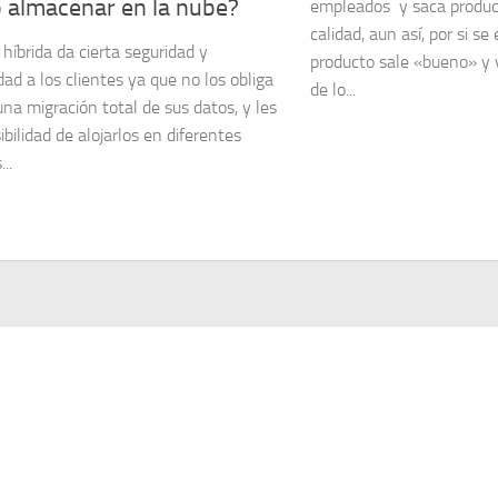
o almacenar en la nube?
empleados y saca produ
calidad, aun así, por si s
híbrida da cierta seguridad y
producto sale «bueno» y 
dad a los clientes ya que no los obliga
de lo...
una migración total de sus datos, y les
ibilidad de alojarlos en diferentes
..