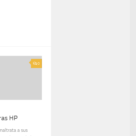
0
ras HP
altrata a sus