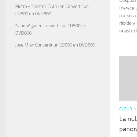
Después 
Pietro - Trieste (ITALY)
en
Convertir un
merece u
CD500 en DVD800
por sus 
rápido y
NandoAgar
en
Convertir un CD500 en
nuestro t
DVD800
Jose M
en
Convertir un CD500 en DVD800
CLOUD
1
La nub
panor