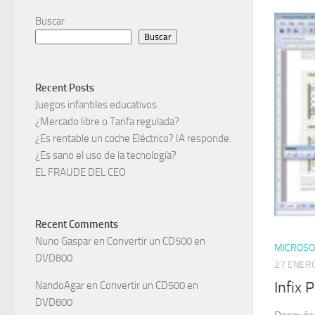
Buscar
Buscar
Recent Posts
Juegos infantiles educativos.
¿Mercado libre o Tarifa regulada?
¿Es rentable un coche Eléctrico? IA responde.
¿Es sano el uso de la tecnología?
EL FRAUDE DEL CEO
Recent Comments
Nuno Gaspar
en
Convertir un CD500 en
MICROSO
DVD800
27 ENERO
Infix 
NandoAgar
en
Convertir un CD500 en
DVD800