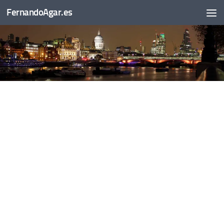
FernandoAgar.es
Saltar al contenido