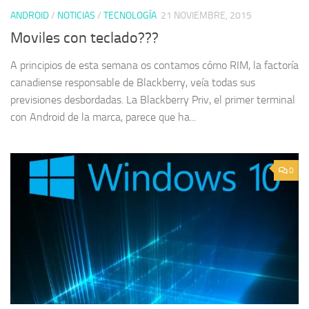
ANDROID
/
NOTICIAS
/
TECNOLOGÍA
21 NOVIEMBRE, 2015
Moviles con teclado???
A principios de esta semana os contamos cómo RIM, la factoría
canadiense responsable de Blackberry, veía todas sus
previsiones desbordadas. La Blackberry Priv, el primer terminal
con Android de la marca, parece que ha...
0