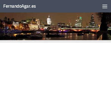
FernandoAgar.es
Saltar al contenido