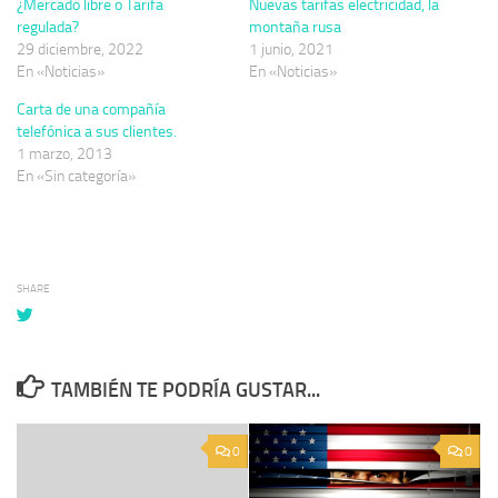
¿Mercado libre o Tarifa
Nuevas tarifas electricidad, la
regulada?
montaña rusa
29 diciembre, 2022
1 junio, 2021
En «Noticias»
En «Noticias»
Carta de una compañía
telefónica a sus clientes.
1 marzo, 2013
En «Sin categoría»
SHARE
TAMBIÉN TE PODRÍA GUSTAR...
0
0