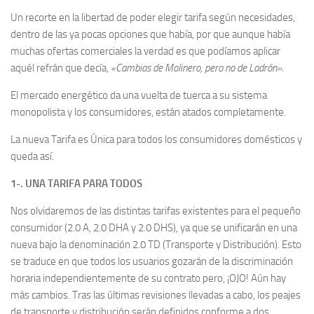
Un recorte en la libertad de poder elegir tarifa según necesidades,
dentro de las ya pocas opciones que había, por que aunque había
muchas ofertas comerciales la verdad es que podíamos aplicar
aquél refrán que decía,
«Cambias de Molinero, pero no de Ladrón»
.
El mercado energético da una vuelta de tuerca a su sistema
monopolista y los consumidores, están atados completamente.
La nueva Tarifa es Única para todos los consumidores domésticos y
queda así.
1-. UNA TARIFA PARA TODOS
Nos olvidaremos de las distintas tarifas existentes para el pequeño
consumidor (2.0 A, 2.0 DHA y 2.0 DHS), ya que se unificarán en una
nueva bajo la denominación 2.0 TD (Transporte y Distribución). Esto
se traduce en que todos los usuarios gozarán de la discriminación
horaria independientemente de su contrato pero, ¡OJO! Aún hay
más cambios. Tras las últimas revisiones llevadas a cabo, los peajes
de transporte y distribución serán definidos conforme a dos