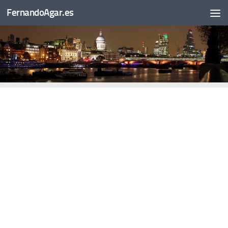
FernandoAgar.es
Saltar al contenido