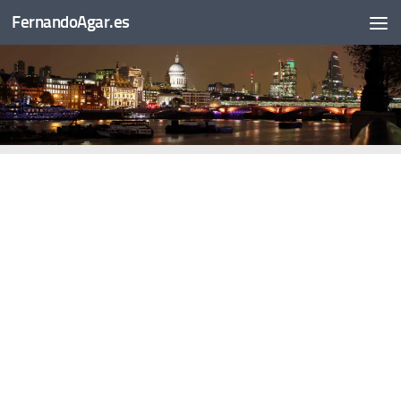
FernandoAgar.es
Saltar al contenido