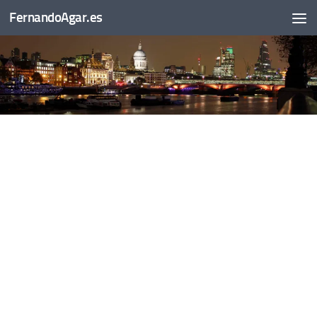
FernandoAgar.es
Saltar al contenido