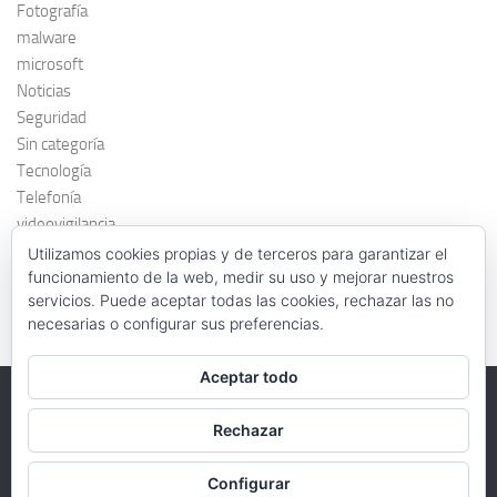
Fotografía
malware
microsoft
Noticias
Seguridad
Sin categoría
Tecnología
Telefonía
videovigilancia
windows 7
Utilizamos cookies propias y de terceros para garantizar el
funcionamiento de la web, medir su uso y mejorar nuestros
servicios. Puede aceptar todas las cookies, rechazar las no
necesarias o configurar sus preferencias.
Aceptar todo
Rechazar
FernandoAgar.es © 2026. Todos los derechos reservados.
Funciona con
- Diseñado con el
Tema Hueman
Configurar