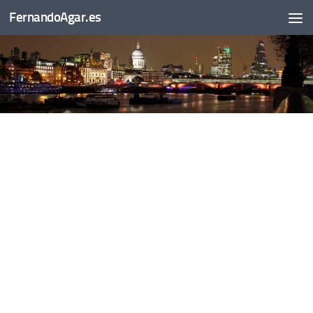
FernandoAgar.es
Saltar al contenido