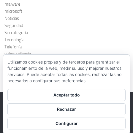
malware
microsoft
Noticias
Seguridad
Sin categoría
Tecnología
Telefonía
videovigilancia
windows 7
Utilizamos cookies propias y de terceros para garantizar el
funcionamiento de la web, medir su uso y mejorar nuestros
servicios. Puede aceptar todas las cookies, rechazar las no
necesarias o configurar sus preferencias.
Aceptar todo
Rechazar
FernandoAgar.es © 2026. Todos los derechos reservados.
Funciona con
- Diseñado con el
Tema Hueman
Configurar