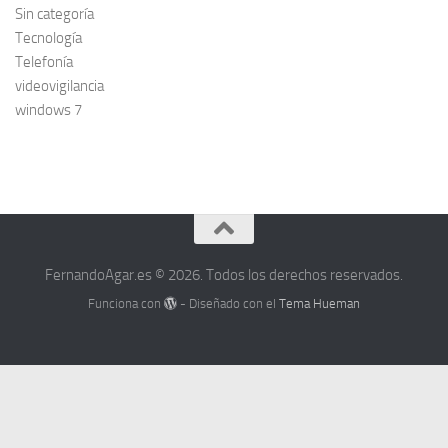
Sin categoría
Tecnología
Telefonía
videovigilancia
windows 7
FernandoAgar.es © 2026. Todos los derechos reservados.
Funciona con
- Diseñado con el
Tema Hueman