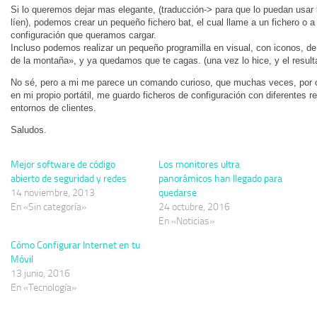
Si lo queremos dejar mas elegante, (traducción-> para que lo puedan usar 
líen), podemos crear un pequeño fichero bat, el cual llame a un fichero o a
configuración que queramos cargar.
Incluso podemos realizar un pequeño programilla en visual, con iconos, d
de la montaña», y ya quedamos que te cagas. (una vez lo hice, y el result
No sé, pero a mi me parece un comando curioso, que muchas veces, por c
en mi propio portátil, me guardo ficheros de configuración con diferentes re
entornos de clientes.
Saludos.
Mejor software de código
Los monitores ultra
abierto de seguridad y redes
panorámicos han llegado para
14 noviembre, 2013
quedarse
En «Sin categoría»
24 octubre, 2016
En «Noticias»
Cómo Configurar Internet en tu
Móvil
13 junio, 2016
En «Tecnología»