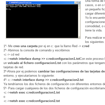
Una forma de h
casos, o en o 
un pequeño fic
cargar diferen
Yo lo encuentr
configuracione
comodidad, o 
tiene la vida.
Para realizar 
los siguientes
1º- Me
creo una carpeta
por ej en c: que la llamo Red ->
c:red
2º- Abrimos la consola de comando y escribimos
-c:-> cd red
-c:->
netsh interface dump >> c:redconfiguracion1.txt
Con este proceso 
un
volcado al fichero configuracion1.txt
con los parámetros que tengamo
tarjetas de red.
3º-Ahora por ej podemos
cambiar las configuraciones de las tarjetas de
entorno, y ejecutaríamos lo siguiente:
4º- c:->
netsh interface dump >> c:redconfiguracion2.txt
Ya tendríamos los dos ficheros de configuración con diferentes entornos d
5º- Para cargar cualquiera de los dos ficheros de configuración escribiríam
-c:->
netsh exec c:redconfiguracion1.txt
o
-c:->
netsh exec c:redconfiguracion2.txt