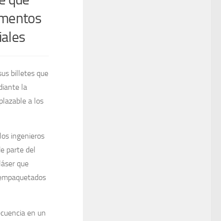
umentos
iales
us billetes que
diante la
plazable a los
los ingenieros
de parte del
láser que
, empaquetados
ecuencia en un