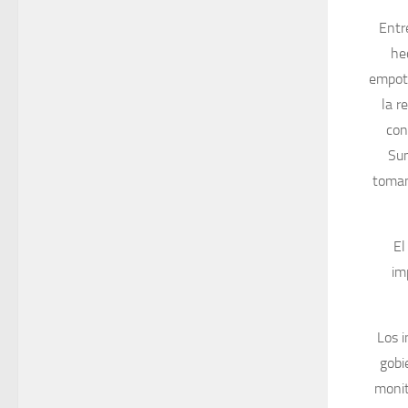
Entr
he
empotr
la r
con
Sum
toman
El
im
Los 
gobi
monit