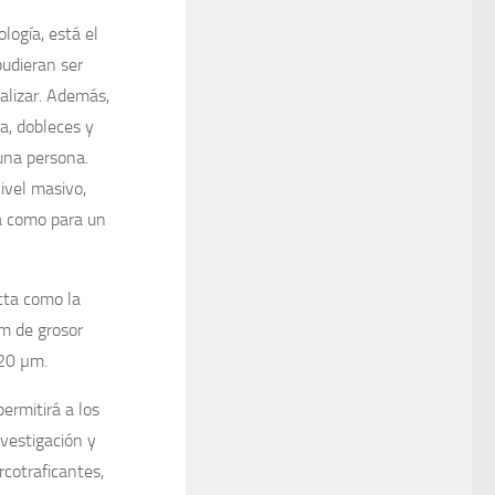
logía, está el
udieran ser
alizar. Además,
a, dobleces y
 una persona.
ivel masivo,
a como para un
cta como la
m de grosor
20 µm.
ermitirá a los
nvestigación y
rcotraficantes,