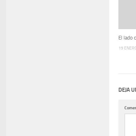
El lado 
19 ENERO
DEJA 
Comen