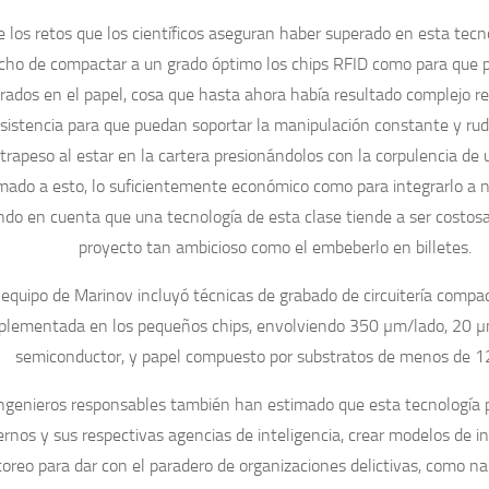
e los retos que los científicos aseguran haber superado en esta tecno
cho de compactar a un grado óptimo los chips RFID como para que p
ados en el papel, cosa que hasta ahora había resultado complejo re
esistencia para que puedan soportar la manipulación constante y rud
trapeso al estar en la cartera presionándolos con la corpulencia de
ado a esto, lo suficientemente económico como para integrarlo a n
do en cuenta que una tecnología de esta clase tiende a ser costos
proyecto tan ambicioso como el embeberlo en billetes.
 equipo de Marinov incluyó técnicas de grabado de circuitería compa
plementada en los pequeños chips, envolviendo 350 µm/lado, 20 µ
semiconductor, y papel compuesto por substratos de menos de 1
ingenieros responsables también han estimado que esta tecnología p
ernos y sus respectivas agencias de inteligencia, crear modelos de i
oreo para dar con el paradero de organizaciones delictivas, como na