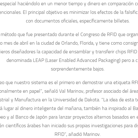
 especial haciéndolo en un menor tiempo y dinero en comparación co
ncionales. El principal objetivo es minimizar los efectos de la falsifi
con documentos oficiales, específicamente billetes.
 método que fue presentado durante el Congreso de RFID que organiz
 mes de abril en la ciudad de Orlando, Florida, y tiene como consign
ieros diseñadores la capacidad de ensamblar y transferir chips RFID 
denominada LEAP (Laser Enabled Advanced Packaging) pero a c
sorprendentemente bajos.
eo que nuestro sistema es el primero en demostrar una etiqueta R
ionalmente en papel”, señaló
Val Marinov
, profesor asociado del áre
strial y Manufactura en la Universidad de Dakota. “La idea de esta 
á lugar al dinero inteligente del mañana, también ha inspirado al B
eo y al Banco de Japón para lanzar proyectos alternos basados en es
n científicos árabes han iniciado sus propias investigaciones para d
RFID”, añadió Marinov.