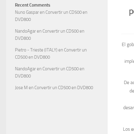
Recent Comments
p
Nuno Gaspar
en
Convertir un CD500 en
DVD800
NandoAgar
en
Convertir un CD500 en
DVD800
El gob
Pietro - Trieste (ITALY)
en
Convertir un
CD500 en DVD800
impl
NandoAgar
en
Convertir un CD500 en
DVD800
De ac
Jose M
en
Convertir un CD500 en DVD800
de
desar
Los e