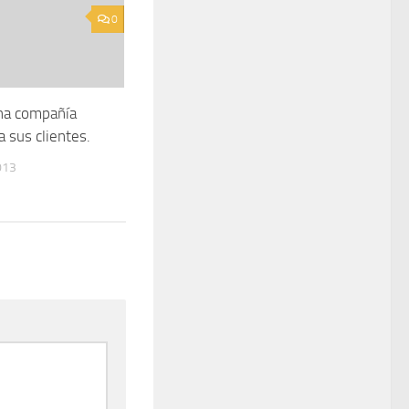
0
na compañía
a sus clientes.
013