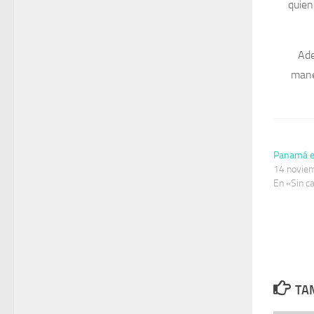
quien
Ade
mane
Panamá es
14 novie
En «Sin c
TAM