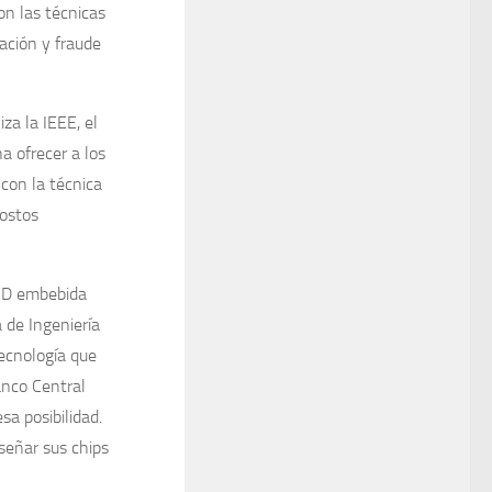
n las técnicas
cación y fraude
a la IEEE, el
a ofrecer a los
con la técnica
ostos
FID embebida
a de Ingeniería
tecnología que
anco Central
a posibilidad.
iseñar sus chips