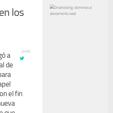
en los
SHARE
gó a
al de
para
apel
on el fin
 nueva
le que