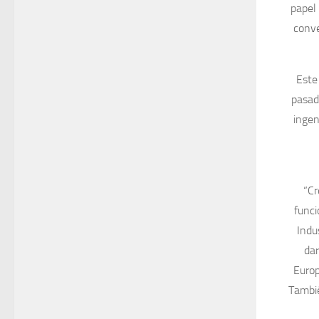
papel
conve
Este
pasado
ingen
“Cr
func
Indu
dar
Europ
Tambié