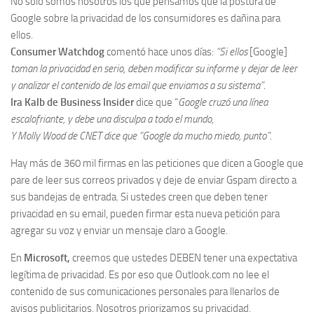
No sólo somos nosotros los que pensamos que la postura de
Google sobre la privacidad de los consumidores es dañina para
ellos.
Consumer Watchdog
comentó hace unos días:
“Si ellos
[Google]
toman la privacidad en serio, deben modificar su informe y dejar de leer
y analizar el contenido de los email que enviamos a su sistema”
.
Ira Kalb de Business Insider
dice que “
Google cruzó una línea
escalofriante, y debe una disculpa a todo el mundo,
Y Molly Wood de CNET dice que “Google da mucho miedo, punto”
.
Hay más de 360 mil firmas en las peticiones que dicen a Google que
pare de leer sus correos privados y deje de enviar Gspam directo a
sus bandejas de entrada. Si ustedes creen que deben tener
privacidad en su email, pueden firmar esta nueva petición para
agregar su voz y enviar un mensaje claro a Google.
En
Microsoft,
creemos que ustedes DEBEN tener una expectativa
legítima de privacidad. Es por eso que Outlook.com no lee el
contenido de sus comunicaciones personales para llenarlos de
avisos publicitarios. Nosotros priorizamos su privacidad.