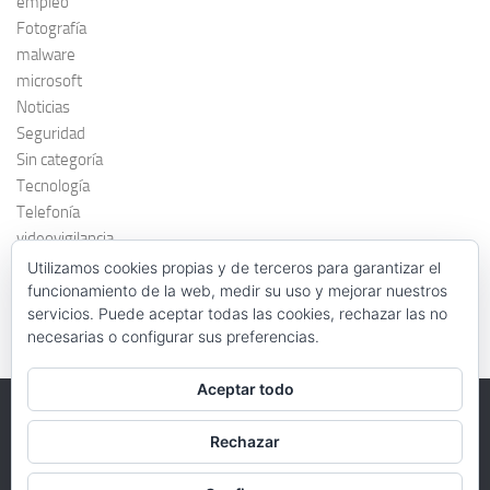
empleo
Fotografía
malware
microsoft
Noticias
Seguridad
Sin categoría
Tecnología
Telefonía
videovigilancia
windows 7
Utilizamos cookies propias y de terceros para garantizar el
funcionamiento de la web, medir su uso y mejorar nuestros
servicios. Puede aceptar todas las cookies, rechazar las no
necesarias o configurar sus preferencias.
Aceptar todo
Rechazar
FernandoAgar.es © 2026. Todos los derechos reservados.
Funciona con
- Diseñado con el
Tema Hueman