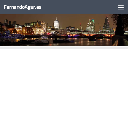
FernandoAgar.es
Saltar al contenido