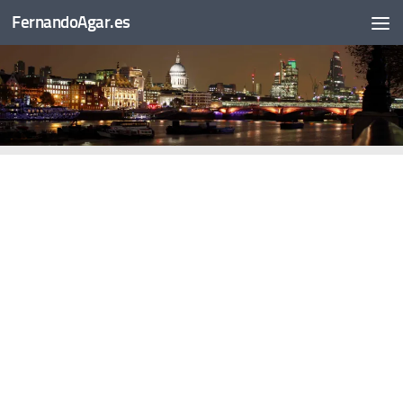
FernandoAgar.es
Saltar al contenido