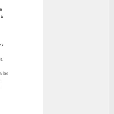
 e
 a
ox
 a
a las
e
s