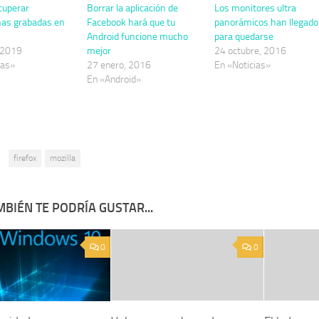
cuperar
Borrar la aplicación de
Los monitores ultra
ñas grabadas en
Facebook hará que tu
panorámicos han llegado
Android funcione mucho
para quedarse
 2019
mejor
24 octubre, 2016
ias»
27 enero, 2016
En «Noticias»
En «Android»
:
firefox
mozilla
BIÉN TE PODRÍA GUSTAR...
0
0