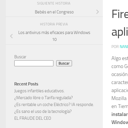
SIGUIENTE HISTORIA
Fir
Bebés en el Congreso
HISTORIA PREVIA
apl
Los antivirus más eficaces para Windows
10
POR
NAN
Buscar
Algo es
Buscar
como Go
ocasión
caracte
Recent Posts
aplicac
Juegos infantiles educativos.
¿Mercado libre o Tarifa regulada?
Mozilla
¿Es rentable un coche Eléctrico? IA responde.
en Tiem
¿Es sano el uso de la tecnología?
instala
EL FRAUDE DEL CEO
Window