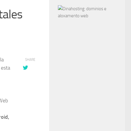
tales
la
SHARE
 esta
 Web
oid,