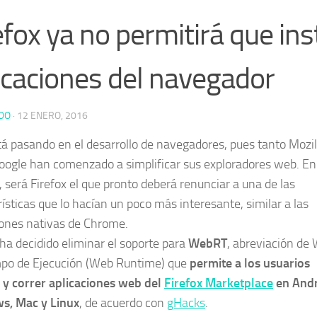
efox ya no permitirá que ins
icaciones del navegador
DO
·
12 ENERO, 2016
tá pasando en el desarrollo de navegadores, pues tanto Mozil
ogle han comenzado a simplificar sus exploradores web. En
, será Firefox el que pronto deberá renunciar a una de las
rísticas que lo hacían un poco más interesante, similar a las
iones nativas de Chrome.
 ha decidido eliminar el soporte para
WebRT
, abreviación de
po de Ejecución (Web Runtime) que
permite a los usuarios
r y correr aplicaciones web del
Firefox Marketplace
en Andr
s, Mac y Linux
, de acuerdo con
gHacks
.