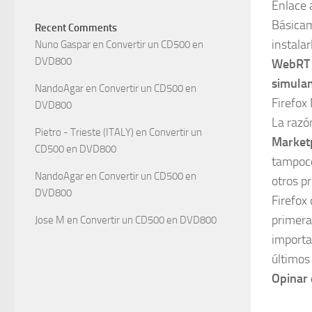
Enlace a
Básicam
Recent Comments
instala
Nuno Gaspar
en
Convertir un CD500 en
DVD800
WebRT é
simulan
NandoAgar
en
Convertir un CD500 en
Firefox
DVD800
La razó
Pietro - Trieste (ITALY)
en
Convertir un
Market
CD500 en DVD800
tampoco
NandoAgar
en
Convertir un CD500 en
otros p
DVD800
Firefox
primera
Jose M
en
Convertir un CD500 en DVD800
importa
últimos
Opinar 