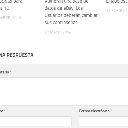
ocidad para
Vulneran una base de
El lado os
s 10
datos de eBay: Los
19 ENERO, 
Usuarios deberán cambiar
EMBRE, 2015
sus contraseñas
27 MAYO, 2014
UNA RESPUESTA
tario
*
re
*
Correo electrónico
*