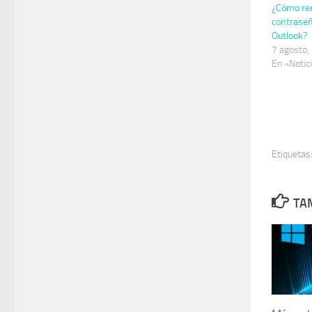
¿Cómo re
contrase
Outlook?
7 agosto,
En «Notic
Etiquetas
TAM