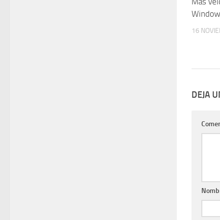
Más vel
Window
16 NOVI
DEJA 
Comen
Nomb