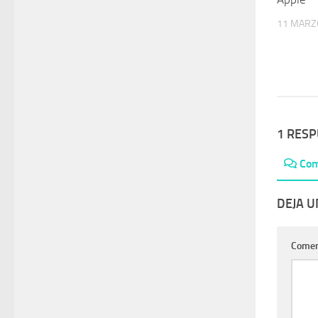
11 MARZ
1 RES
Com
DEJA 
Comen