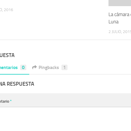
O, 2016
La cámara q
Luna
2 JULIO, 201
PUESTA
entarios
0
Pingbacks
1
UNA RESPUESTA
tario
*