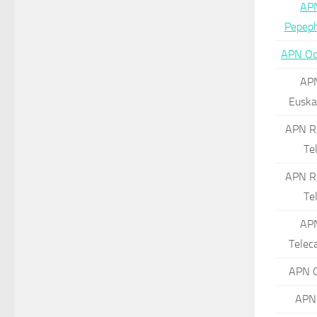
AP
Pepep
APN Oc
AP
Euska
APN R
Te
APN R
Te
AP
Telec
APN 
APN