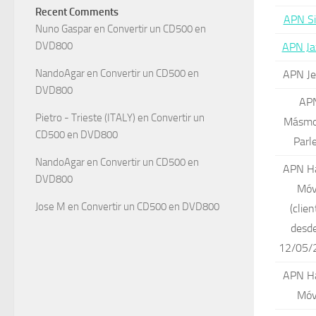
Recent Comments
APN S
Nuno Gaspar
en
Convertir un CD500 en
DVD800
APN Ja
NandoAgar
en
Convertir un CD500 en
APN Je
DVD800
AP
Pietro - Trieste (ITALY)
en
Convertir un
Másmov
CD500 en DVD800
Parl
NandoAgar
en
Convertir un CD500 en
APN H
DVD800
Móv
Jose M
en
Convertir un CD500 en DVD800
(clie
desde
12/05/
APN H
Móv