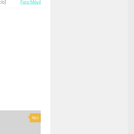
cío]
Foro Móvil
0