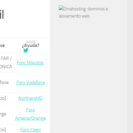
l
SHARE
ave
¿Ayuda?
TAR /
Foro Movistar
ONICA
fone
Foro Vodafone
cío]
NorthersMG
Foro
nge
Amena/Orange
cío]
Foro Yoigo