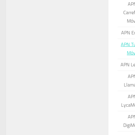
AP
Carre
Móv
APN Er
APN Tu
Móv
APN Le
AP
Llam
AP
LycaMo
AP
DigiM