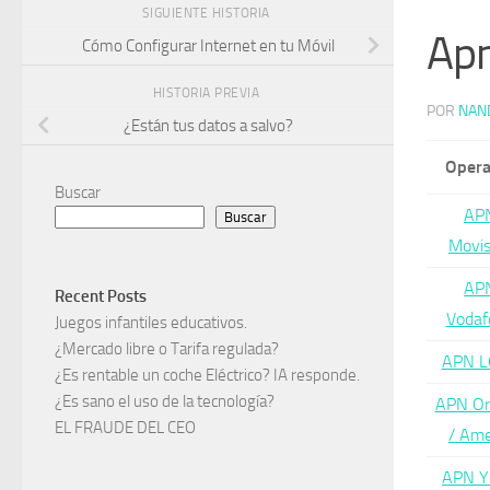
SIGUIENTE HISTORIA
Apn
Cómo Configurar Internet en tu Móvil
HISTORIA PREVIA
POR
NAN
¿Están tus datos a salvo?
Opera
Buscar
AP
Buscar
Movis
AP
Recent Posts
Vodaf
Juegos infantiles educativos.
¿Mercado libre o Tarifa regulada?
APN L
¿Es rentable un coche Eléctrico? IA responde.
¿Es sano el uso de la tecnología?
APN Or
EL FRAUDE DEL CEO
/ Am
APN Y