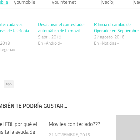
bile
youmobile
youinternet
[vacío]
[va
te: cada vez
Desactivar el contestador
R Inicia el cambio de
eas de telefonía
automático de tu movil
Operador en Septiembre
9 abril, 2015
27 agosto, 2016
 2013
En «Android»
En «Noticias»
ategoría»
:
apn
BIÉN TE PODRÍA GUSTAR...
el FBI: por qué el
0
Moviles con teclado???
1
sita la ayuda de
21 NOVIEMBRE, 2015