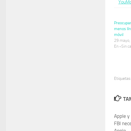
YouMo
Preocupan
menos lín
móvil
29 mayo,
En «Sin c
Etiquetas
TAM
Apple y 
FBI nece
Apple