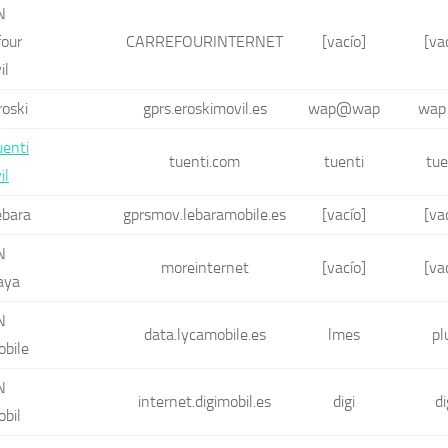
N
four
CARREFOURINTERNET
[vacío]
[va
il
oski
gprs.eroskimovil.es
wap@wap
wap
enti
tuenti.com
tuenti
tue
il
bara
gprsmov.lebaramobile.es
[vacío]
[va
N
moreinternet
[vacío]
[va
aya
N
data.lycamobile.es
lmes
pl
bile
N
internet.digimobil.es
digi
di
obil