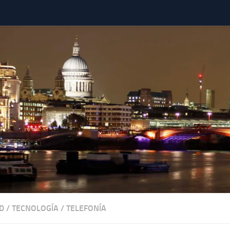
D
/
TECNOLOGÍA
/
TELEFONÍA