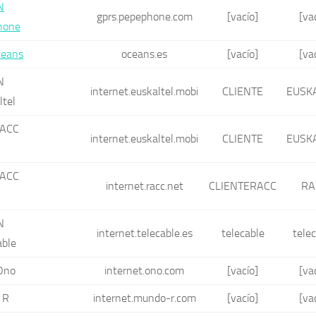
N
gprs.pepephone.com
[vacío]
[va
hone
eans
oceans.es
[vacío]
[va
N
internet.euskaltel.mobi
CLIENTE
EUSK
ltel
ACC
internet.euskaltel.mobi
CLIENTE
EUSK
l
ACC
internet.racc.net
CLIENTERACC
RA
l
N
internet.telecable.es
telecable
tele
able
Ono
internet.ono.com
[vacío]
[va
 R
internet.mundo-r.com
[vacío]
[va