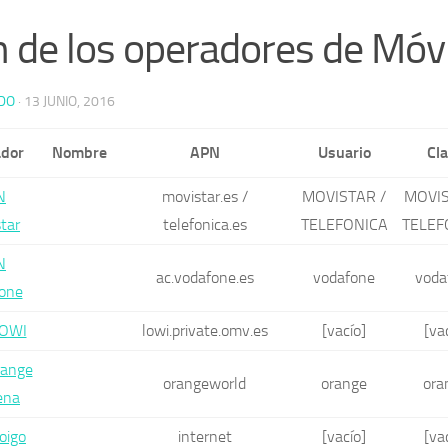
 de los operadores de Móvi
DO
·
13 JUNIO, 2016
dor
Nombre
APN
Usuario
Cl
N
movistar.es /
MOVISTAR /
MOVIS
tar
telefonica.es
TELEFONICA
TELEF
N
ac.vodafone.es
vodafone
voda
one
OWI
lowi.private.omv.es
[vacío]
[va
ange
orangeworld
orange
ora
ena
oigo
internet
[vacío]
[va