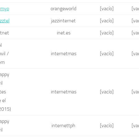
imyo
orangeworld
[vacío]
[va
zztel
jazzinternet
[vacío]
[va
tnet
inet.es
[vacío]
[va
N
il /
internetmas
[vacío]
[va
em
appy
il
ntes
internetmas
[vacío]
[va
 el
2015)
appy
internettph
[vacío]
[va
il