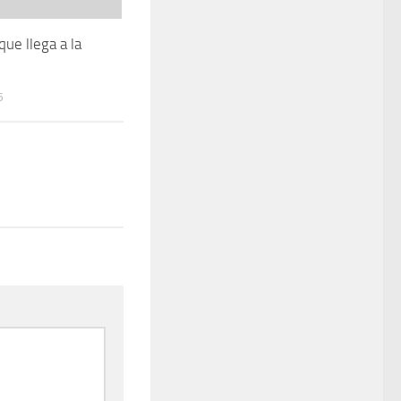
ue llega a la
5