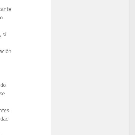
cante
do
 si
cación
ndo
 se
ntes:
idad