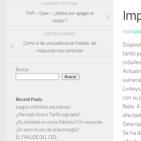
SIGUIENTE HISTORIA
Imp
FAP – Opel – ¿daños por apagar el
motor?
POR
NAN
HISTORIA PREVIA
Como si de una película se tratase, las
Disposi
máquinas nos controlan
tanto p
móviles 
Buscar
Actualm
Buscar
vulnera
Linksys
con su 
Recent Posts
Nota: A
Juegos infantiles educativos.
afectad
¿Mercado libre o Tarifa regulada?
¿Es rentable un coche Eléctrico? IA responde.
Descrip
¿Es sano el uso de la tecnología?
Se ha d
EL FRAUDE DEL CEO