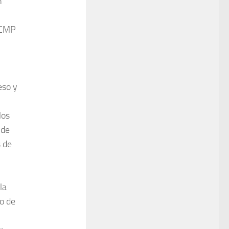
n
-CCMP
eso y
los
 de
s de
la
o de