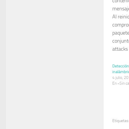
conteni
mensaje
Al reini
comprom
paquete
conjunt
attacks
Detección
inalámbri
4 julio, 2
En «Sin c
Etiquetas