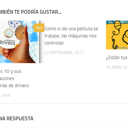
BIÉN TE PODRÍA GUSTAR...
0
Como si de una película se
0
tratase, las máquinas nos
controlan
27 SEPTIEMBRE, 2017
¿Están tus
10 JUNIO, 2
 10 y sus
aciones
rias de drivers
 2016
UNA RESPUESTA