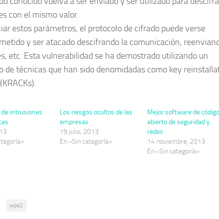
do conocido vuelva a ser enviado y ser utilizado para descifra
s con el mismo valor.
ciar estos parámetros, el protocolo de cifrado puede verse
etido y ser atacado descifrando la comunicación, reenvian
s, etc. Esta vulnerabilidad se ha demostrado utilizando un
o de técnicas que han sido denomidadas como key reinstalla
 (KRACKs).
 de intrusiones
Los riesgos ocultos de las
Mejor software de códig
cas
empresas
abierto de seguridad y
013
19 julio, 2013
redes
ategoría»
En «Sin categoría»
14 noviembre, 2013
En «Sin categoría»
:
wpa2