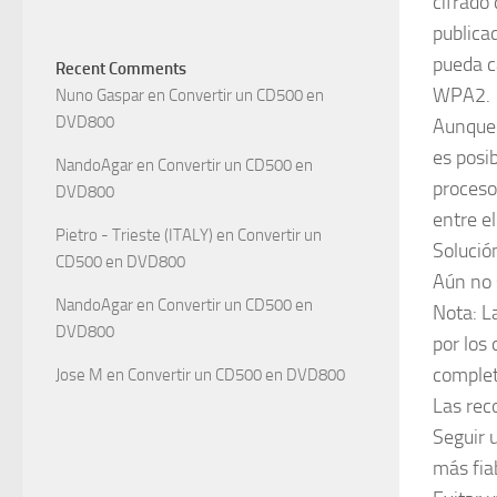
cifrado
publica
pueda ca
Recent Comments
WPA2.
Nuno Gaspar
en
Convertir un CD500 en
DVD800
Aunque 
es posib
NandoAgar
en
Convertir un CD500 en
proceso
DVD800
entre el
Pietro - Trieste (ITALY)
en
Convertir un
Solució
CD500 en DVD800
Aún no 
NandoAgar
en
Convertir un CD500 en
Nota: L
DVD800
por los 
complet
Jose M
en
Convertir un CD500 en DVD800
Las rec
Seguir 
más fia