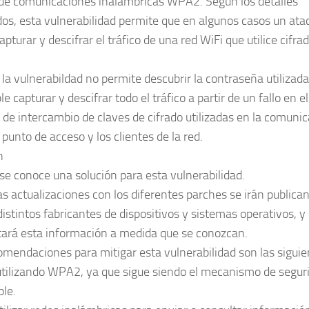
 de comunicaciones inalámbricas WPA2. Según los detalles
dos, esta vulnerabilidad permite que en algunos casos un ata
pturar y descifrar el tráfico de una red WiFi que utilice cifra
la vulnerabildad no permite descubrir la contraseña utilizada,
le capturar y descifrar todo el tráfico a partir de un fallo en el
 de intercambio de claves de cifrado utilizadas en la comuni
 punto de acceso y los clientes de la red.
n
se conoce una solución para esta vulnerabilidad.
as actualizaciones con los diferentes parches se irán publica
distintos fabricantes de dispositivos y sistemas operativos, y
ará esta información a medida que se conozcan.
omendaciones para mitigar esta vulnerabilidad son las siguie
utilizando WPA2, ya que sigue siendo el mecanismo de segur
ble.