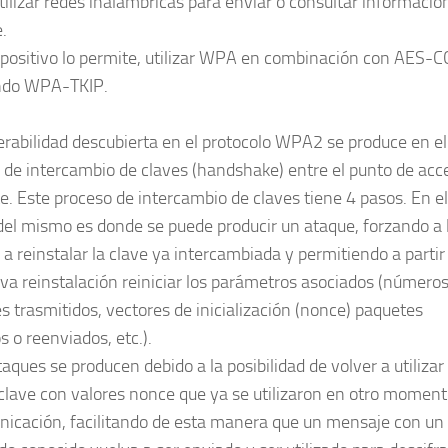
utilizar redes inalámbricas para enviar o consultar informació
.
ispositivo lo permite, utilizar WPA en combinación con AES
ando WPA-TKIP.
erabilidad descubierta en el protocolo WPA2 se produce en el
 de intercambio de claves (handshake) entre el punto de acc
te. Este proceso de intercambio de claves tiene 4 pasos. En el
del mismo es donde se puede producir un ataque, forzando a 
 a reinstalar la clave ya intercambiada y permitiendo a partir
va reinstalación reiniciar los parámetros asociados (número
s trasmitidos, vectores de inicialización (nonce) paquetes
 o reenviados, etc.).
aques se producen debido a la posibilidad de volver a utilizar 
lave con valores nonce que ya se utilizaron en otro moment
nicación, facilitando de esta manera que un mensaje con un