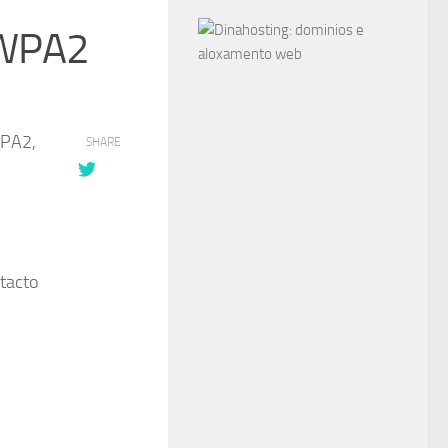
 WPA2
WPA2,
SHARE
tacto