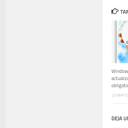
TAM
Windows
actualiz
obligato
23 MAYO,
DEJA 