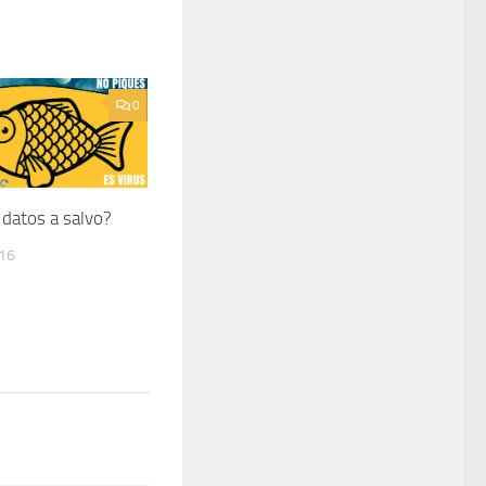
0
 datos a salvo?
016