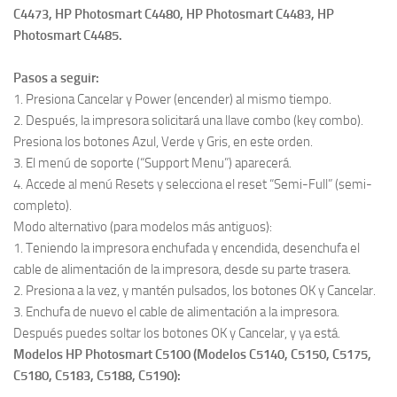
C4473, HP Photosmart C4480, HP Photosmart C4483, HP
Photosmart C4485.
Pasos a seguir:
1. Presiona Cancelar y Power (encender) al mismo tiempo.
2. Después, la impresora solicitará una llave combo (key combo).
Presiona los botones Azul, Verde y Gris, en este orden.
3. El menú de soporte (“Support Menu”) aparecerá.
4. Accede al menú Resets y selecciona el reset “Semi-Full” (semi-
completo).
Modo alternativo (para modelos más antiguos):
1. Teniendo la impresora enchufada y encendida, desenchufa el
cable de alimentación de la impresora, desde su parte trasera.
2. Presiona a la vez, y mantén pulsados, los botones OK y Cancelar.
3. Enchufa de nuevo el cable de alimentación a la impresora.
Después puedes soltar los botones OK y Cancelar, y ya está.
Modelos HP Photosmart C5100 (Modelos C5140, C5150, C5175,
C5180, C5183, C5188, C5190):