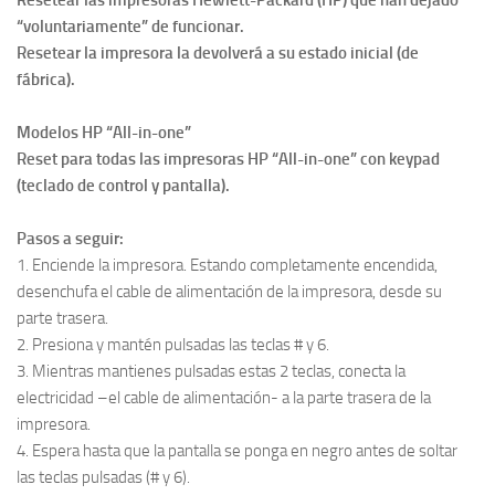
Resetear las impresoras Hewlett-Packard (HP) que han dejado
“voluntariamente” de funcionar.
Resetear la impresora la devolverá a su estado inicial (de
fábrica).
Modelos HP “All-in-one”
Reset para todas las impresoras HP “All-in-one” con keypad
(teclado de control y pantalla).
Pasos a seguir:
1. Enciende la impresora. Estando completamente encendida,
desenchufa el cable de alimentación de la impresora, desde su
parte trasera.
2. Presiona y mantén pulsadas las teclas # y 6.
3. Mientras mantienes pulsadas estas 2 teclas, conecta la
electricidad –el cable de alimentación- a la parte trasera de la
impresora.
4. Espera hasta que la pantalla se ponga en negro antes de soltar
las teclas pulsadas (# y 6).