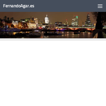
FernandoAgar.es
Saltar al contenido