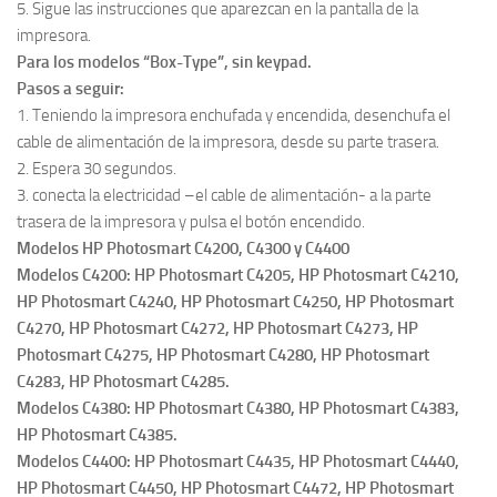
5. Sigue las instrucciones que aparezcan en la pantalla de la
impresora.
Para los modelos “Box-Type”, sin keypad.
Pasos a seguir:
1. Teniendo la impresora enchufada y encendida, desenchufa el
cable de alimentación de la impresora, desde su parte trasera.
2. Espera 30 segundos.
3. conecta la electricidad –el cable de alimentación- a la parte
trasera de la impresora y pulsa el botón encendido.
Modelos HP Photosmart C4200, C4300 y C4400
Modelos C4200: HP Photosmart C4205, HP Photosmart C4210,
HP Photosmart C4240, HP Photosmart C4250, HP Photosmart
C4270, HP Photosmart C4272, HP Photosmart C4273, HP
Photosmart C4275, HP Photosmart C4280, HP Photosmart
C4283, HP Photosmart C4285.
Modelos C4380: HP Photosmart C4380, HP Photosmart C4383,
HP Photosmart C4385.
Modelos C4400: HP Photosmart C4435, HP Photosmart C4440,
HP Photosmart C4450, HP Photosmart C4472, HP Photosmart