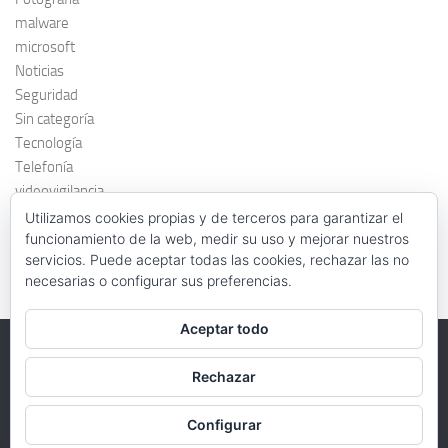
malware
microsoft
Noticias
Seguridad
Sin categoría
Tecnología
Telefonía
videovigilancia
windows 7
Utilizamos cookies propias y de terceros para garantizar el
funcionamiento de la web, medir su uso y mejorar nuestros
servicios. Puede aceptar todas las cookies, rechazar las no
necesarias o configurar sus preferencias.
Aceptar todo
Rechazar
FernandoAgar.es © 2026. Todos los derechos reservados.
Funciona con
- Diseñado con el
Tema Hueman
Configurar