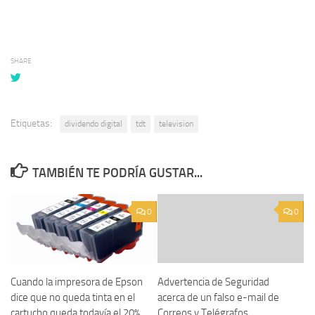
SHARE
Etiquetas:
dividendo digital
tdt
television
TAMBIÉN TE PODRÍA GUSTAR...
0
0
Cuando la impresora de Epson
Advertencia de Seguridad
dice que no queda tinta en el
acerca de un falso e-mail de
cartucho queda todavía el 20%
Correos y Telégrafos