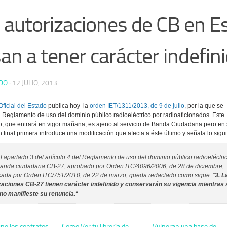
 autorizaciones de CB en 
an a tener carácter indefin
DO
·
12 JULIO, 2013
Oficial del Estado
publica hoy la
orden IET/1311/2013, de 9 de julio
, por la que se
 Reglamento de uso del dominio público radioeléctrico por radioaficionados. Este
, que entrará en vigor mañana, es ajeno al servicio de Banda Ciudadana pero en
n final primera introduce una modificación que afecta a éste último y señala lo sigu
l apartado 3 del artículo 4 del Reglamento de uso del dominio público radioeléctri
banda ciudadana CB-27, aprobado por Orden ITC/4096/2006, de 28 de diciembre,
cada por Orden ITC/751/2010, de 22 de marzo, queda redactado como sigue: “
3. L
zaciones CB-27 tienen carácter indefinido y conservarán su vigencia mientras 
r no manifieste su renuncia.
“
ine los contratos
Como Ver tu librería de
Vulneran una base de