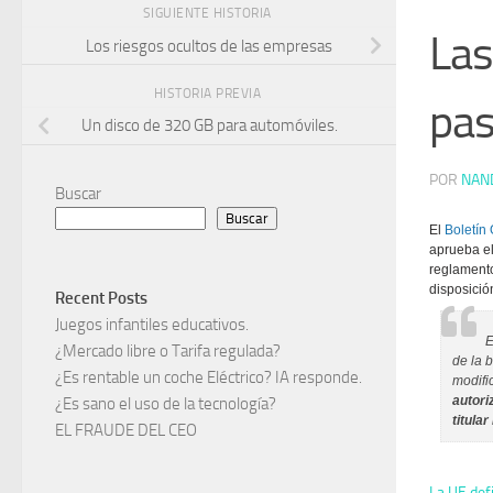
SIGUIENTE HISTORIA
Las
Los riesgos ocultos de las empresas
HISTORIA PREVIA
pas
Un disco de 320 GB para automóviles.
POR
NAN
Buscar
Buscar
El
Boletín 
aprueba el
reglamento
disposició
Recent Posts
Juegos infantiles educativos.
E
¿Mercado libre o Tarifa regulada?
de la 
¿Es rentable un coche Eléctrico? IA responde.
modifi
autori
¿Es sano el uso de la tecnología?
titula
EL FRAUDE DEL CEO
La UE def