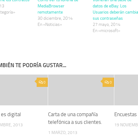
013
MediaBrowser
datos de eBay: Los
ategoría»
remotamente
Usuarios deberán cambia
30 diciembre, 2014
sus contraseñas
En «Noticias»
27 mayo, 2014
En «microsoft»
BIÉN TE PODRÍA GUSTAR...
0
0
es digital
Carta de una compañía
Encuestas 
telefónica a sus clientes.
EMBRE, 2013
19 NOVIEMB
1 MARZO, 2013