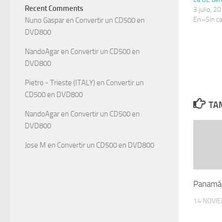
Recent Comments
3 julio, 2
En «Sin c
Nuno Gaspar
en
Convertir un CD500 en
DVD800
NandoAgar
en
Convertir un CD500 en
DVD800
Pietro - Trieste (ITALY)
en
Convertir un
CD500 en DVD800
TAM
NandoAgar
en
Convertir un CD500 en
DVD800
Jose M
en
Convertir un CD500 en DVD800
Panamá 
14 NOVI