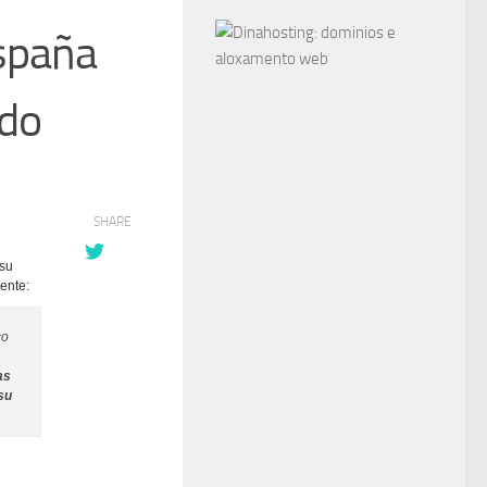
España
ido
SHARE
 su
iente:
co
as
su