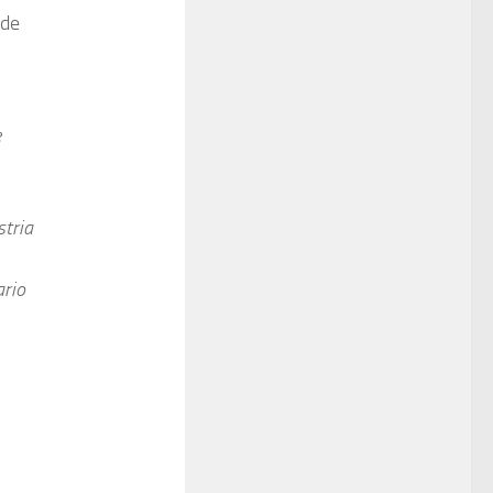
 de
e
tria
ario