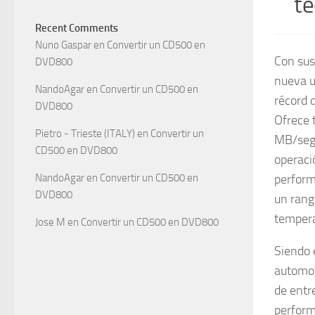
te
Recent Comments
Nuno Gaspar
en
Convertir un CD500 en
Con sus
DVD800
nueva 
NandoAgar
en
Convertir un CD500 en
récord 
DVD800
Ofrece 
Pietro - Trieste (ITALY)
en
Convertir un
MB/seg.
CD500 en DVD800
operaci
NandoAgar
en
Convertir un CD500 en
perform
DVD800
un rang
tempera
Jose M
en
Convertir un CD500 en DVD800
Siendo 
automot
de entr
perform