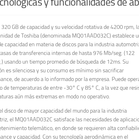
cnológicas y funcionalidades de ab
 320 GB de capacidad y su velocidad rotativa de 4200 rpm, l
unidad de
Toshiba
(denominada MQ01AAD032C) establece u
de capacidad en materia de discos para la industria automotri
tasas de transferencia internas de hasta 976 Mb/seg. (122
) usando un tiempo promedio de búsqueda de 12ms. Su
ón es silenciosa y su consumo es mínimo sin sacrificar
ance, de acuerdo a lo informado por la empresa. Puede oper
o de temperaturas de entre -30° C y 85° C, a la vez que resi
turas aún más extremas en modo no operativo.
el disco de mayor capacidad del mundo para la industria
riz, el MQ01AAD032C satisface las necesidades de aplicaci
etenimiento telemático, en donde se requieren alta confiabili
ance y capacidad. Con su tecnología aerodinámica en el