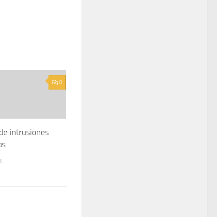
0
de intrusiones
as
3