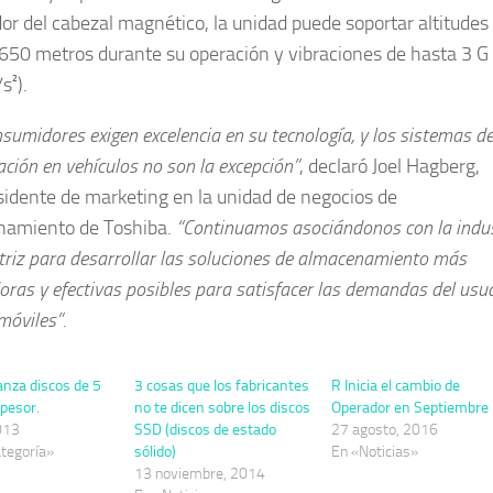
dor del cabezal magnético, la unidad puede soportar altitudes
650 metros durante su operación y vibraciones de hasta 3 G
s²).
sumidores exigen excelencia en su tecnología, y los sistemas d
ción en vehículos no son la excepción”
, declaró
Joel Hagberg
,
sidente de marketing en la unidad de negocios de
namiento de Toshiba.
“Continuamos asociándonos con la indus
riz para desarrollar las soluciones de almacenamiento más
ras y efectivas posibles para satisfacer las demandas del usu
móviles”.
anza discos de 5
3 cosas que los fabricantes
R Inicia el cambio de
pesor.
no te dicen sobre los discos
Operador en Septiembre
2013
SSD (discos de estado
27 agosto, 2016
ategoría»
sólido)
En «Noticias»
13 noviembre, 2014