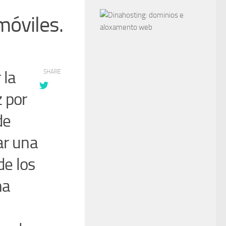
móviles.
 la
SHARE
 por
de
ar una
de los
na