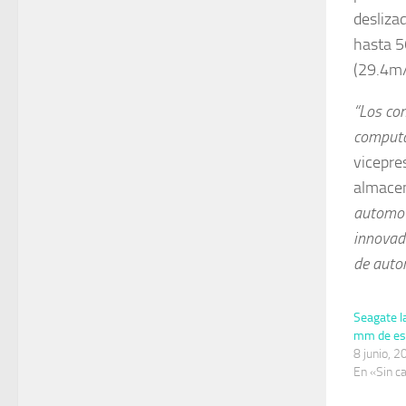
desliza
hasta 5
(29.4m/
“Los con
computa
vicepre
almace
automot
innovado
de auto
Seagate l
mm de es
8 junio, 
En «Sin c