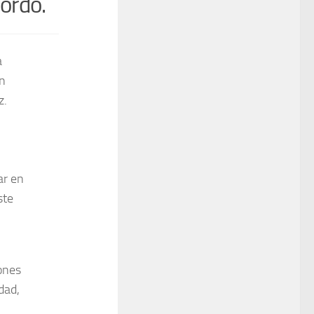
ordo.
a
n
z.
ar en
ste
ones
dad,