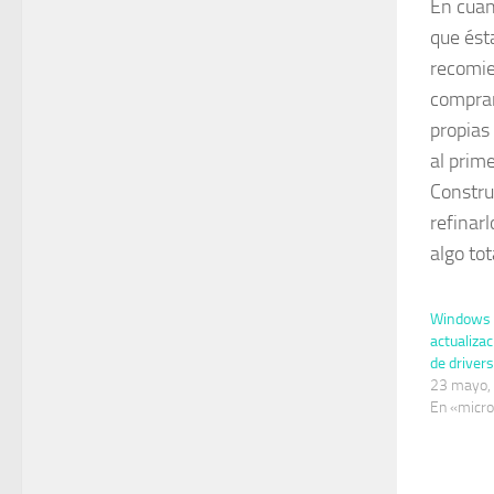
En cuan
que ést
recomie
comprar
propias
al prim
Constru
refinar
algo to
Windows 
actualizac
de drivers
23 mayo,
En «micro