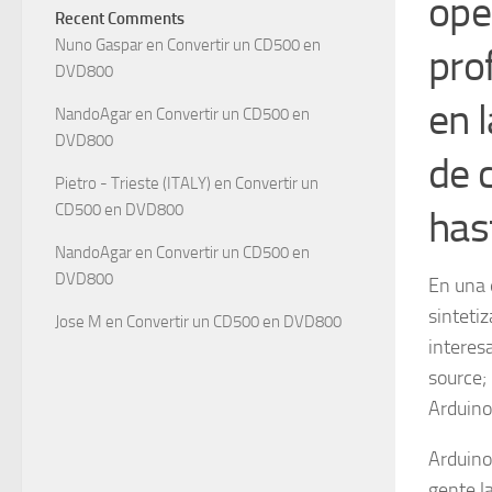
ope
Recent Comments
Nuno Gaspar
en
Convertir un CD500 en
pro
DVD800
en 
NandoAgar
en
Convertir un CD500 en
DVD800
de 
Pietro - Trieste (ITALY)
en
Convertir un
CD500 en DVD800
has
NandoAgar
en
Convertir un CD500 en
DVD800
En una e
sinteti
Jose M
en
Convertir un CD500 en DVD800
interes
source;
Arduino
Arduino
gente l