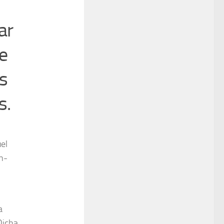
ar
e
s
s.
uel
n-
a
Dicha