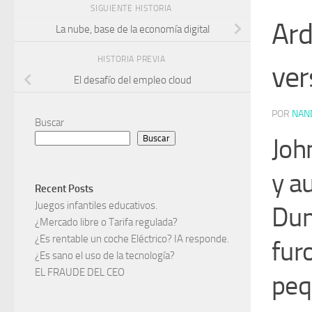
SIGUIENTE HISTORIA
Ard
La nube, base de la economía digital
HISTORIA PREVIA
ver
El desafío del empleo cloud
POR
NAN
Buscar
Buscar
Joh
y au
Recent Posts
Juegos infantiles educativos.
Dum
¿Mercado libre o Tarifa regulada?
¿Es rentable un coche Eléctrico? IA responde.
fur
¿Es sano el uso de la tecnología?
EL FRAUDE DEL CEO
peq