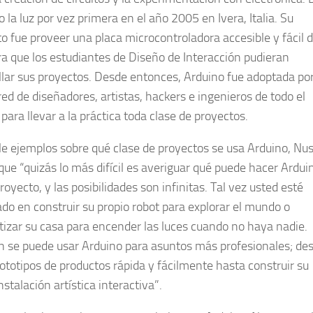
o la luz por vez primera en el año 2005 en Ivera, Italia. Su
to fue proveer una placa microcontroladora accesible y fácil 
ra que los estudiantes de Diseño de Interacción pudieran
llar sus proyectos. Desde entonces, Arduino fue adoptada po
red de diseñadores, artistas, hackers e ingenieros de todo el
ara llevar a la práctica toda clase de proyectos.
rle ejemplos sobre qué clase de proyectos se usa Arduino, Nu
 que “quizás lo más difícil es averiguar qué puede hacer Ardui
royecto, y las posibilidades son infinitas. Tal vez usted esté
ado en construir su propio robot para explorar el mundo o
izar su casa para encender las luces cuando no haya nadie.
 se puede usar Arduino para asuntos más profesionales; de
rototipos de productos rápida y fácilmente hasta construir su
nstalación artística interactiva”.