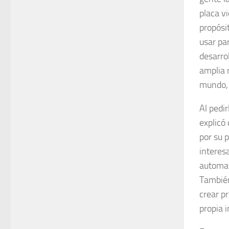
placa vi
propósi
usar pa
desarro
amplia 
mundo, p
Al pedi
explicó
por su p
interes
automat
También
crear p
propia i