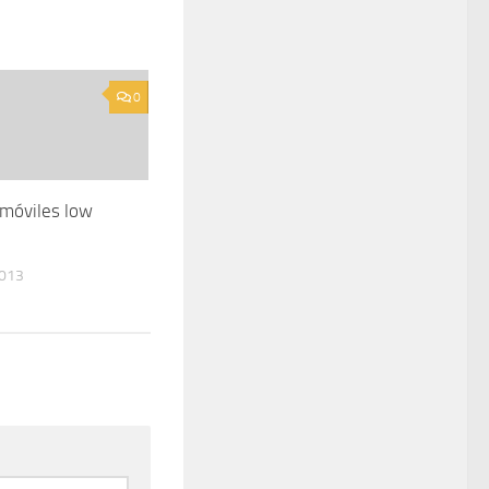
0
 móviles low
2013