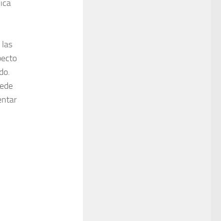
ica
 las
pecto
do.
uede
entar