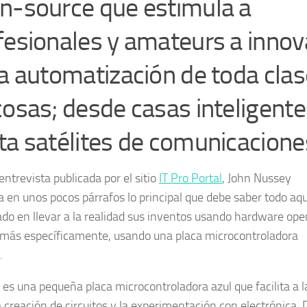
n-source que estimula a
fesionales y amateurs a innov
la automatización de toda clas
cosas; desde casas inteligente
ta satélites de comunicacione
ntrevista publicada por el sitio
IT Pro Portal
,
John Nussey
za en unos pocos párrafos lo principal que debe saber todo aq
ado en llevar a la realidad sus inventos usando hardware ope
 más específicamente, usando una placa microcontroladora
.
 es una pequeña placa microcontroladora azul que facilita a l
a creación de circuitos y la experimentación con electrónica. 