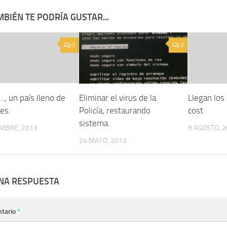
BIÉN TE PODRÍA GUSTAR...
0
0
, un país lleno de
Eliminar el virus de la
Llegan los
es.
Policía, restaurando
cost
sistema.
EMBRE, 2013
9 AGOSTO, 
24 MAYO, 2013
UNA RESPUESTA
tario
*