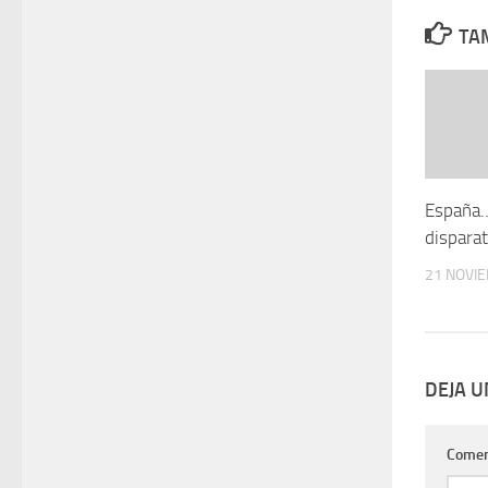
TAM
España….
disparat
21 NOVI
DEJA 
Comen