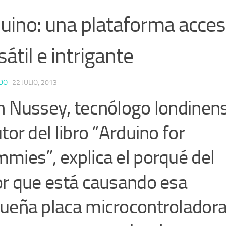
uino: una plataforma accesi
sátil e intrigante
DO
·
22 JULIO, 2013
n Nussey, tecnólogo londinen
tor del libro “Arduino for
mies”, explica el porqué del
or que está causando esa
ueña placa microcontrolador