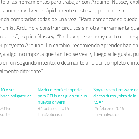
to a las herramientas para trabajar con Arduino, Nussey expl
as pueden volverse rápidamente costosas, por lo que no
nda comprarlas todas de una vez. “Para comenzar se puede
 un kit Arduino y construir circuitos sin otra herramienta que
 manos”, explica Nussey. “No hay que ser muy cauto con res
er proyecto Arduino. En cambio, recomiendo aprender hacien
ya algo, no importa qué tan feo se vea, y luego si le gusta, p
lo en un segundo intento, o desmantelarlo por completo e int
talmente diferente”.
10 y sus
Nvidia mejoró el soporte
Spyware en firmware de
iones obligatorias
para GPUs antiguas en sus
discos duros ¿obra de la
nuevos drivers
NSA?
 2016
31 octubre, 2014
24 febrero, 2015
soft»
En «Noticias»
En «malware»