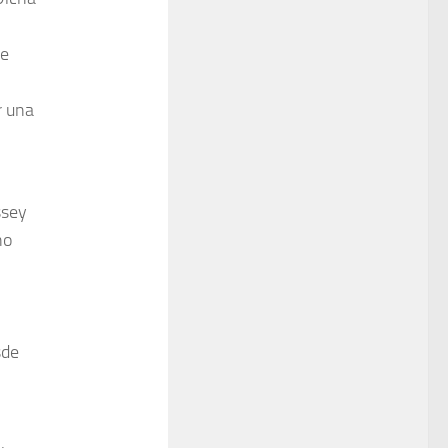
de
r una
ssey
no
sde