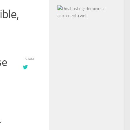
ble,
se
SHARE
a