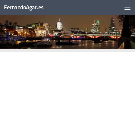
FernandoAgar.es
Saltar al contenido